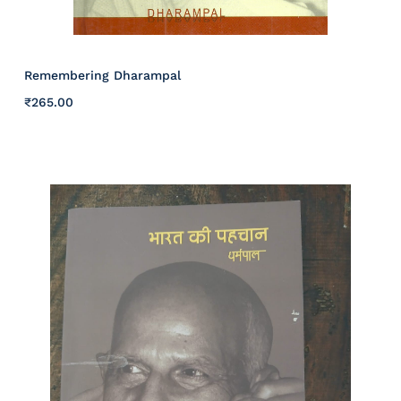
Remembering Dharampal
₹
265
.00
Details